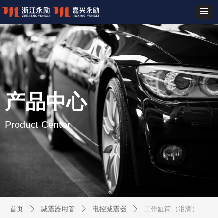
产品中心
Product Center
首页
ꄲ
减震器用管
ꄲ
电控减震器
ꄲ
工作缸筒（泪滴）